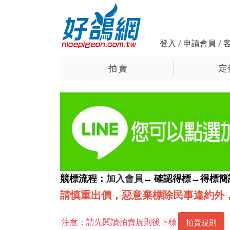
登入
/
申請會員
/
拍 賣
定
競標流程：
加入會員
→ 確認得標→得標
請慎重出價，惡意棄標除民事違約外
注意：請先閱讀拍賣規則後下標
拍賣規則