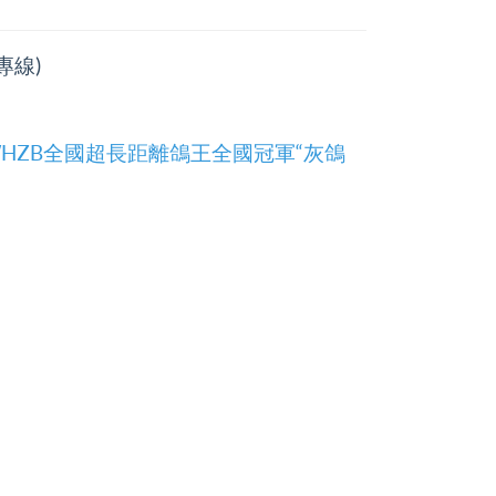
專線)
WHZB全國超長距離鴿王全國冠軍“灰鴿