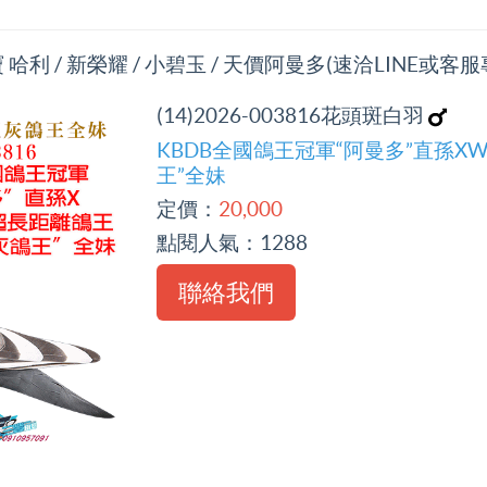
利 / 新榮耀 / 小碧玉 / 天價阿曼多(速洽LINE或客服
(14)2026-003816花頭斑白羽
KBDB全國鴿王冠軍“阿曼多”直孫X
王”全妹
定價：
20,000
點閱人氣：
1288
聯絡我們