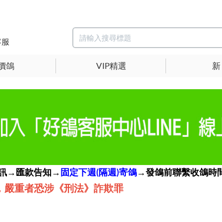
客服
價鴿
VIP精選
新
簡訊→匯款告知→
固定下週(隔週)寄鴿
→發鴿前聯繫收鴿時間
，嚴重者恐涉《刑法》詐欺罪