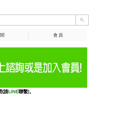
 聞
會 員
(請
LINE
聯繫)。