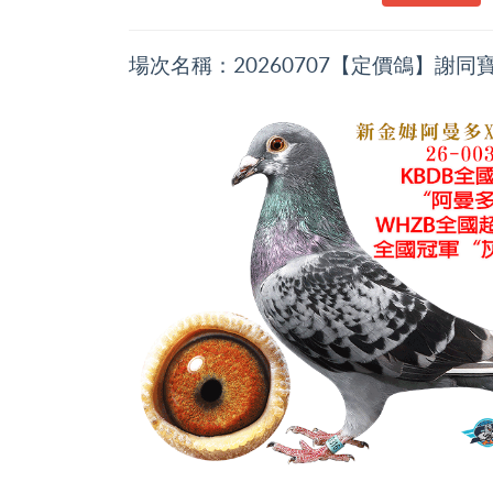
場次名稱：20260707【定價鴿】謝同寶 哈