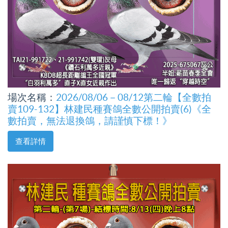
場次名稱：
2026/08/06－08/12第二輪【全數拍
賣109-132】林建民種賽鴿全數公開拍賣(6)《全
數拍賣，無法退換鴿，請謹慎下標！》
查看詳情