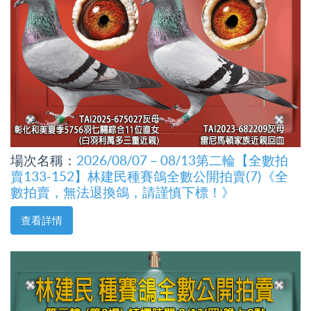
場次名稱：
2026/08/07－08/13第二輪【全數拍
賣133-152】林建民種賽鴿全數公開拍賣(7)《全
數拍賣，無法退換鴿，請謹慎下標！》
查看詳情