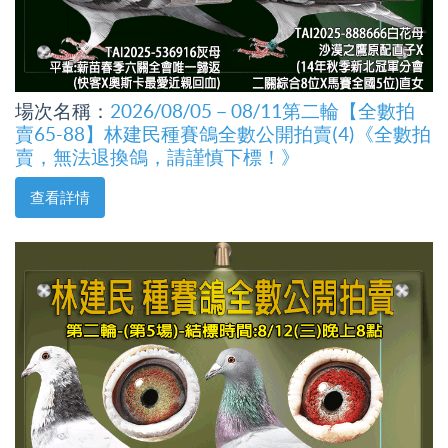
場次名稱：
2026/08/05－08/11第二輪【全數拍
賣65-88】林建民種賽鴿全數公開拍賣(4)《全數拍
賣，無法退換鴿，請謹慎下標！》
查看詳情