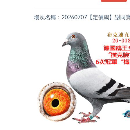
場次名稱：20260707【定價鴿】謝同寶 哈