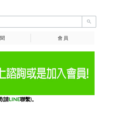
 聞
會 員
(請
LINE
聯繫)。