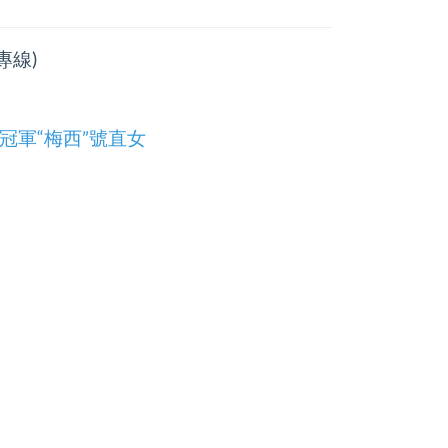
專線)
冠軍“梅西”號直女