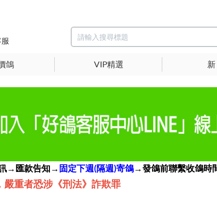
客服
價鴿
VIP精選
新
簡訊→匯款告知→
固定下週(隔週)寄鴿
→發鴿前聯繫收鴿時間
，嚴重者恐涉《刑法》詐欺罪