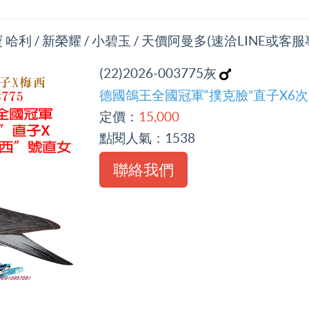
利 / 新榮耀 / 小碧玉 / 天價阿曼多(速洽LINE或客服
(22)2026-003775灰
德國鴿王全國冠軍“撲克臉”直子X6次
定價：
15,000
點閱人氣：
1538
聯絡我們