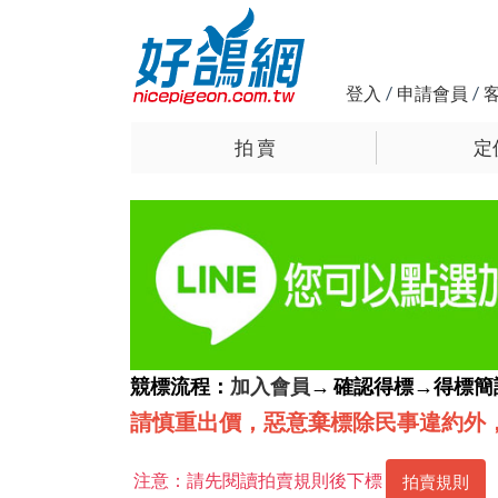
登入
/
申請會員
/
拍 賣
定
競標流程：
加入會員
→ 確認得標→得標
請慎重出價，惡意棄標除民事違約外
注意：請先閱讀拍賣規則後下標
拍賣規則