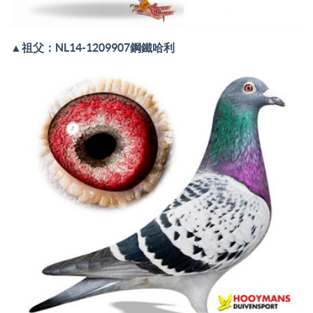
▲
祖父：NL14-1209907
鋼鐵哈利