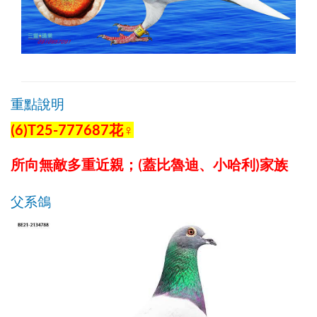
重點說明
(6)T25-777687花♀
所向無敵多重近親；(蓋比魯迪、小哈利)家族
父系鴿