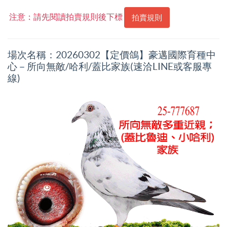
注意：請先閱讀拍賣規則後下標
拍賣規則
場次名稱：20260302【定價鴿】豪邁國際育種中
心－所向無敵/哈利/蓋比家族(速洽LINE或客服專
線)