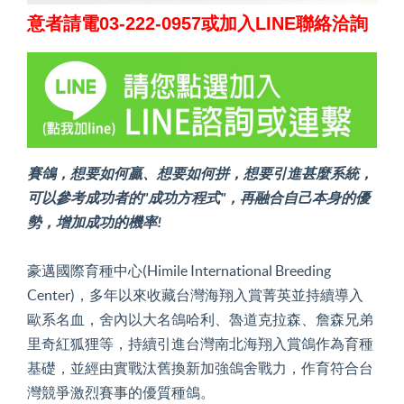
意者請電
03-222-0957
或加入
LINE
聯絡洽詢
賽鴿，想要如何贏、想要如何拼，想要引進甚麼系統，
可以參考成功者的"成功方程式"，再融合自己本身的優
勢，增加成功的機率!
豪邁國際育種中心(Himile International Breeding
Center)，多年以來收藏台灣海翔入賞菁英並持續導入
歐系名血，舍內以大名鴿哈利、魯道克拉森、詹森兄弟
里奇紅狐狸等，持續引進台灣南北海翔入賞鴿作為育種
基礎，並經由實戰汰舊換新加強鴿舍戰力，作育符合台
灣競爭激烈賽事的優質種鴿。