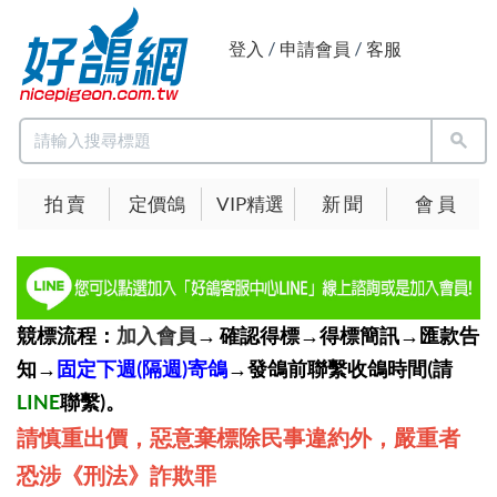
登入
/
申請會員
/
客服
拍 賣
定價鴿
VIP精選
新 聞
會 員
競標流程：
加入會員
→ 確認得標→得標簡訊→匯款告
知→
固定下週(隔週)寄鴿
→發鴿前聯繫收鴿時間(請
LINE
聯繫)。
請慎重出價，惡意棄標除民事違約外，嚴重者
恐涉《刑法》詐欺罪