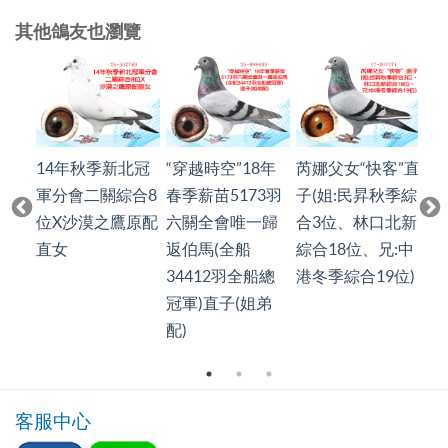
其他鴿友也瀏覽
義布
14年秋季新北冠
“穿越時空”18年
芮娜父女“快客”直
【
位、
軍分會二關綜合8
春季薪苗5173羽
子(姐:民昇秋季綜
舍
位X沙漠之鷹原配
六關全會唯一歸
合3位、林口北新
K
直女
返伯馬(全船
綜合18位、兄:中
鴿
34412羽全船總
港冬季綜合19位)
“
冠軍)直子(姐弟
配)
客服中心