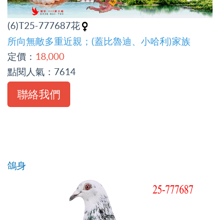
(6)T25-777687花
所向無敵多重近親；(蓋比魯迪、小哈利)家族
定價：
18,000
點閱人氣：
7614
聯絡我們
鴿身