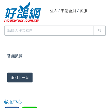
登入
/
申請會員
/
客服
暫無數據
返回上一頁
客服中心