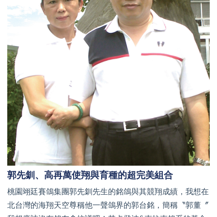
郭先釧、高再萬使翔與育種的超完美組合
桃園翊廷賽鴿集團郭先釧先生的銘鴿與其競翔成績，我想在
北台灣的海翔天空尊稱他一聲鴿界的郭台銘，簡稱〝郭董〞