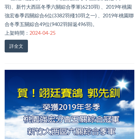
羽)、新竹大西區冬季六關綜合季軍(6210羽) 、2019年桃園
強宏春季四關綜合6位(3382羽殘10羽之一) 、2019年桃園聯
合冬季五關綜合49位(9402羽歸返496羽)。
上架時間：
2024-04-25
詳全文