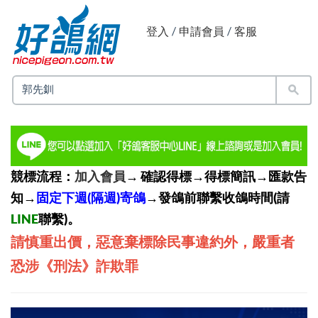
登入
/
申請會員
/
客服
競標流程：
加入會員
→ 確認得標→得標簡訊→匯款告
知→
固定下週(隔週)寄鴿
→發鴿前聯繫收鴿時間(請
LINE
聯繫)。
請慎重出價，惡意棄標除民事違約外，嚴重者
恐涉《刑法》詐欺罪