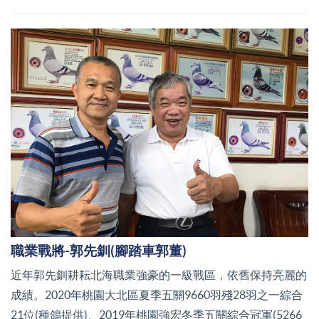
職業戰將-郭先釧(腳踏車郭董)
近年郭先釧耕耘北海職業強豪的一級戰區，依舊保持亮麗的
成績。2020年桃園大北區夏季五關9660羽殘28羽之一綜合
21位(種鴿提供)、2019年桃園強宏冬季五關綜合冠軍(5266