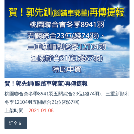
賀！郭先釧(腳踏車郭董)再傳捷報
桃園聯合會冬季8941羽五關綜合23位(殘74羽)、三重新順利
冬季12104羽五關綜合21位(殘67羽)
上架時間：
2021-01-08
詳全文