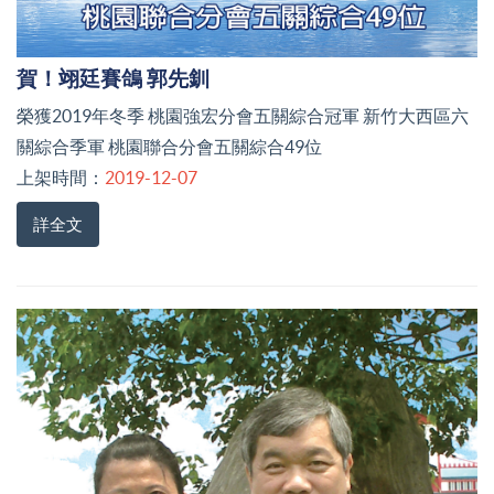
賀！翊廷賽鴿 郭先釧
榮獲2019年冬季 桃園強宏分會五關綜合冠軍 新竹大西區六
關綜合季軍 桃園聯合分會五關綜合49位
上架時間：
2019-12-07
詳全文